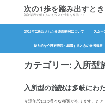
コ
次の1歩を踏み出すと
ン
福祉業界で働く人のお役立ち情報を発信中！
テ
ン
ツ
2018年に新設された介護医療院について
スムー
へ
ス
魅力的な介護医療院へ転職するときの参考情報
キ
ッ
カテゴリー:
入所型
プ
(Enter
を
押
入所型の施設は多岐にわ
す)
介護施設には様々な種類があります。たとえ