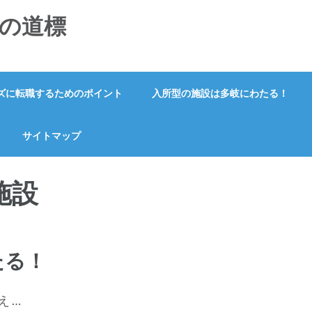
きの道標
ズに転職するためのポイント
入所型の施設は多岐にわたる！
サイトマップ
施設
たる！
 …