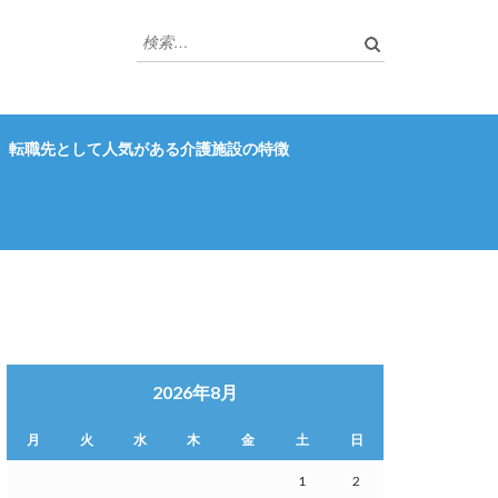
検
索:
転職先として人気がある介護施設の特徴
2026年8月
月
火
水
木
金
土
日
1
2