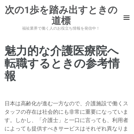
コ
次の1歩を踏み出すときの
ン
道標
テ
ン
福祉業界で働く人のお役立ち情報を発信中！
ツ
へ
魅力的な介護医療院へ
ス
転職するときの参考情
キ
ッ
報
プ
(Enter
を
日本は高齢化が進む一方なので、介護施設で働くス
押
タッフの存在は社会的にも非常に重要になっていま
す)
す。しかし、「介護士」と一口に言っても、利用者
によっても提供すべきサービスはそれぞれ異なりま